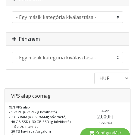
Pénznem
VPS alap csomag
XEN VPS alap
Akár
- 1 vCPU (6 vCPU-ig bővíthető)
2,000Ft
- 2 GB RAM (4 GB RAM-ig bővíthető)
- 40 GB SSD (130 GB SSD-ig bővíthető)
havonta
- 1 Gbit/s Internet
- 20 TB havi adatforgalom
Konfigurálás/