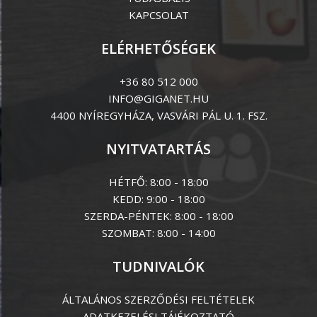
KAPCSOLAT
ELÉRHETŐSÉGEK
+36 80 512 000
INFO@GIGANET.HU
4400 NYÍREGYHÁZA, VASVÁRI PÁL U. 1. FSZ.
NYITVATARTÁS
HÉTFŐ: 8:00 - 18:00
KEDD: 9:00 - 18:00
SZERDA-PÉNTEK: 8:00 - 18:00
SZOMBAT: 8:00 - 14:00
TUDNIVALÓK
ÁLTALÁNOS SZERZŐDÉSI FELTÉTELEK
ADATKEZELÉSI TÁJÉKOZTATÓ