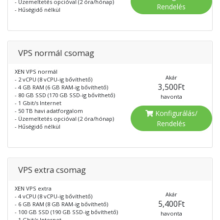
- Üzemeltetés opcióval (2 óra/hónap)
Rendelés
- Hűségidő nélkül
VPS normál csomag
XEN VPS normál
Akár
- 2 vCPU (8 vCPU-ig bővíthető)
3,500Ft
- 4 GB RAM (6 GB RAM-ig bővíthető)
- 80 GB SSD (170 GB SSD-ig bővíthető)
havonta
- 1 Gbit/s Internet
- 50 TB havi adatforgalom
Konfigurálás/
- Üzemeltetés opcióval (2 óra/hónap)
Rendelés
- Hűségidő nélkül
VPS extra csomag
XEN VPS extra
Akár
- 4 vCPU (8 vCPU-ig bővíthető)
5,400Ft
- 6 GB RAM (8 GB RAM-ig bővíthető)
- 100 GB SSD (190 GB SSD-ig bővíthető)
havonta
- 1 Gbit/s Internet