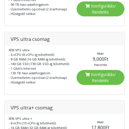
- 90 TB havi adatforgalom
Konfigurálás/
- Üzemeltetés opcióval (2 óra/hónap)
Rendelés
- Hűségidő nélkül
VPS ultra csomag
XEN VPS ultra
Akár
- 6 vCPU (8 vCPU-ig bővíthető)
9,000Ft
- 8 GB RAM (16 GB RAM-ig bővíthető)
- 140 GB SSD (730 GB SSD-ig bővíthető)
havonta
- 1 Gbit/s Internet
- 130 TB havi adatforgalom
Konfigurálás/
- Üzemeltetés opcióval (2 óra/hónap)
Rendelés
- Hűségidő nélkül
VPS ultra+ csomag
XEN VPS ultra +
Akár
- 8 vCPU (10 vCPU-ig bővíthető)
17,800Ft
- 16 GB RAM (32 GB RAM-ig bővíthető)