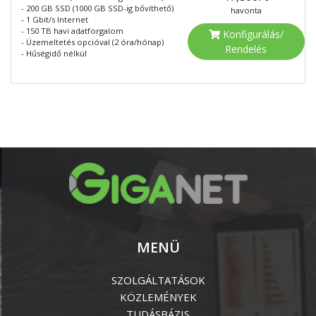
- 200 GB SSD (1000 GB SSD-ig bővíthető)
havonta
- 1 Gbit/s Internet
- 150 TB havi adatforgalom
Konfigurálás/
- Üzemeltetés opcióval (2 óra/hónap)
Rendelés
- Hűségidő nélkül
MENÜ
SZOLGÁLTATÁSOK
KÖZLEMÉNYEK
TUDÁSBÁZIS